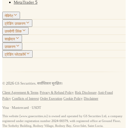
MetaTrader 5
नेविगेट
ट्रेडिंग उपकरण
उपयोगी लिंक
साझेदार
उपकरण
ट्रेडिंग प्लेटफ़ॉर्म
© 2026 GS Securities. सर्वाधिकार सुरक्षित।
Client Agreement & Terms
·
Privacy & Refund Policy
·
Risk Disclosure
·
Anti-Fraud
Policy
·
Conflicts of Interest
·
Order Execution
·
Cookie Policy
·
Disclaimer
Visa · Mastercard · USDT
This website (www.gssecurities.io) is owned and operated by GS Securities Ltd, a company
registered under registration number 2024-00379, with registered office at Ground Floor,
The Sotheby Building, Rodney Village, Rodney Bay, Gros-Islet, Saint Lucia.