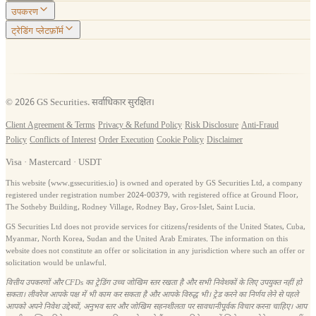
उपकरण
ट्रेडिंग प्लेटफ़ॉर्म
© 2026 GS Securities. सर्वाधिकार सुरक्षित।
Client Agreement & Terms
·
Privacy & Refund Policy
·
Risk Disclosure
·
Anti-Fraud
Policy
·
Conflicts of Interest
·
Order Execution
·
Cookie Policy
·
Disclaimer
Visa · Mastercard · USDT
This website (www.gssecurities.io) is owned and operated by GS Securities Ltd, a company
registered under registration number 2024-00379, with registered office at Ground Floor,
The Sotheby Building, Rodney Village, Rodney Bay, Gros-Islet, Saint Lucia.
GS Securities Ltd does not provide services for citizens/residents of the United States, Cuba,
Myanmar, North Korea, Sudan and the United Arab Emirates. The information on this
website does not constitute an offer or solicitation in any jurisdiction where such an offer or
solicitation would be unlawful.
वित्तीय उपकरणों और CFDs का ट्रेडिंग उच्च जोखिम स्तर रखता है और सभी निवेशकों के लिए उपयुक्त नहीं हो
सकता। लीवरेज आपके पक्ष में भी काम कर सकता है और आपके विरुद्ध भी। ट्रेड करने का निर्णय लेने से पहले
आपको अपने निवेश उद्देश्यों, अनुभव स्तर और जोखिम सहनशीलता पर सावधानीपूर्वक विचार करना चाहिए। आप