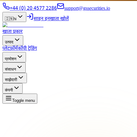
+44 (0) 20 4577 2286
support@gssecurities.io
साइन इन
खाता खोलें
🇮🇳
hi
खाता प्रकार
उत्पाद
प्लेटफ़ॉर्म
कॉपी ट्रेडिंग
प्रमोशन
संसाधन
साझेदारी
कंपनी
Toggle menu